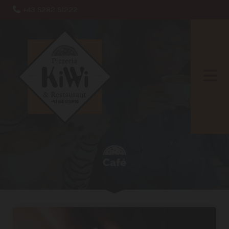
+43 5282 51222

Café