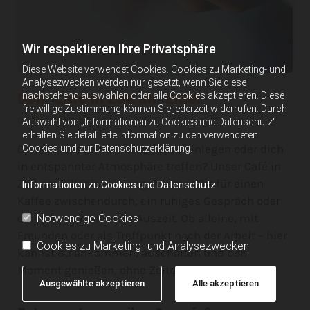
Wir respektieren Ihre Privatsphäre
Diese Website verwendet Cookies. Cookies zu Marketing- und
Analysezwecken werden nur gesetzt, wenn Sie diese
Dein Café in Zell am Ziller
nachstehend auswählen oder alle Cookies akzeptieren. Diese
freiwillige Zustimmung können Sie jederzeit widerrufen. Durch
DEINE PAUSE
Auswahl von „Informationen zu Cookies und Datenschutz“
erhalten Sie detaillierte Information zu den verwendeten
Du möchtest eine kleine Pause einlegen oder dich
Cookies und zur Datenschutzerklärung.
in entspannter Atmosphäre treffen? Unser Café in
Zell am Ziller ist ein angenehmer Ort für einen
Informationen zu Cookies und Datenschutz
Kaffee zwischendurch, ein ruhiges Gespräch oder
einen kurzen Moment Auszeit. Ob alleine, mit
Notwendige Cookies
Freunden oder als Treffpunkt nach der Arbeit – hier
Cookies zu Marketing- und Analysezwecken
kannst du ankommen, abschalten und den
Moment genießen, ohne Zeitdruck oder Hektik.
Ausgewählte akzeptieren
Alle akzeptieren