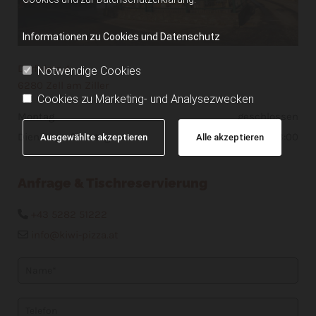
Informationen zu Cookies und Datenschutz
Dorfplatz 4
Notwendige Cookies
6280
Zell am Ziller
Cookies zu Marketing- und Analysezwecken
Montag
geschlossen
Dienstag - Sonntag
11:00 - 23:00
Ausgewählte akzeptieren
Alle akzeptieren
Anfrage & Tischreservierung
+43 5282 51222

info@kiwi-pizza.at
