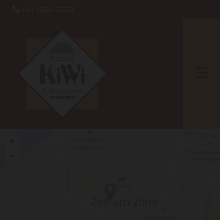
+43 5282 51222
